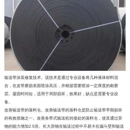
全国咨询热线：
138-6420-1845
137-8066-5725
输送带涂装修复技术。该技术是通过专业设备将几种液体材料混
合，在皮带磨损表面喷涂高压，并根据需要喷涂一定厚度的耐磨
层。凝固时间短，适用于局部损坏，效果好，缺点是需要专业设
备。
改善输送带的落料仓。改善输送带的落料仓是防止输送带早期损坏
的有效措施之一。改善各带式输送机转接处的落料仓，使其通过异
物的能力增加2.5倍。长大异物在输送过程中不易卡在漏斗壁和输送