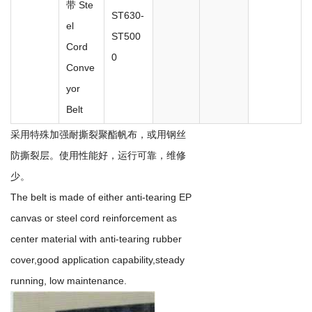
带 Ste
ST630-
el
ST500
Cord
0
Conve
yor
Belt
采用特殊加强耐撕裂聚酯帆布，或用钢丝
防撕裂层。使用性能好，运行可靠，维修
少。
The belt is made of either anti-tearing EP
canvas or steel cord reinforcement as
center material with anti-tearing rubber
cover,good application capability,steady
running, low maintenance.