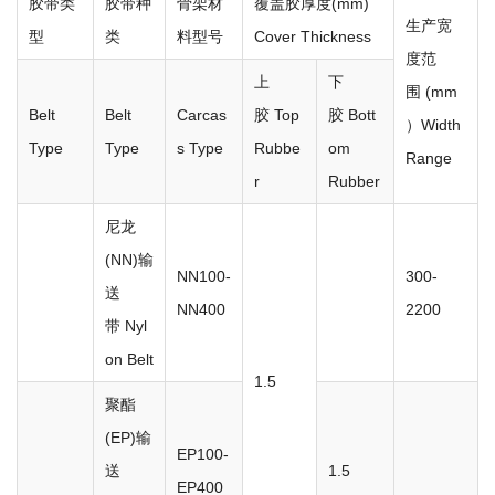
胶带类
胶带种
骨架材
覆盖胶厚度(mm)
生产宽
型
类
料型号
Cover Thickness
度范
上
下
围 (mm
Belt
Belt
Carcas
胶 Top
胶 Bott
）Width
Type
Type
s Type
Rubbe
om
Range
r
Rubber
尼龙
(NN)输
NN100-
300-
送
NN400
2200
带 Nyl
on Belt
1.5
聚酯
(EP)输
EP100-
送
1.5
EP400